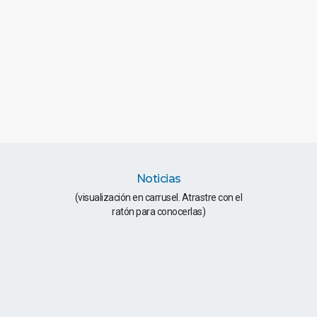
Noticias
(visualización en carrusel. Atrastre con el
ratón para conocerlas)
NUEVO CATÁLOGO DE
COMPONENTES CLÍNICO
10 DICIEMBRE, 2025
NUEVO CATALOGO
COMPUNIVER
22 MARZO, 2024
CS PRESENTA: LA NUEVA