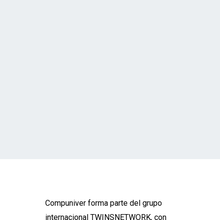
Único dentro la comercialización y
distribución de componentes para
mobiliario y sillería de oficina.
Certificaciones
IQNet y Aenor certifican desde el año
2000 nuestro sistema de Gestión de
la Calidad.
Compuniver forma parte del grupo
internacional TWINSNETWORK, con