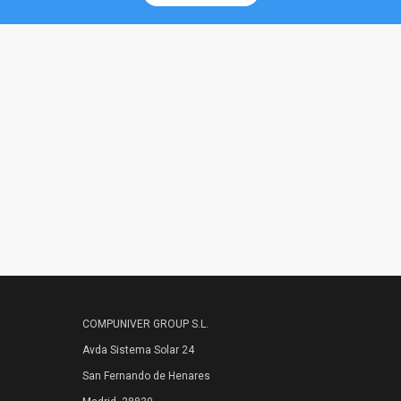
Preparados para
satisfacer cualquier
demanda
COMPUNIVER GROUP S.L.
Avda Sistema Solar 24
San Fernando de Henares