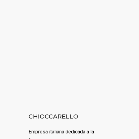
HOME
NUESTRA EMPRESA
EMPRESAS REPRESENTADAS
VISITAR
NUESTROS PRODUCTOS
NOTICIAS
CONTACTO
CHIOCCARELLO
Empresa italiana dedicada a la