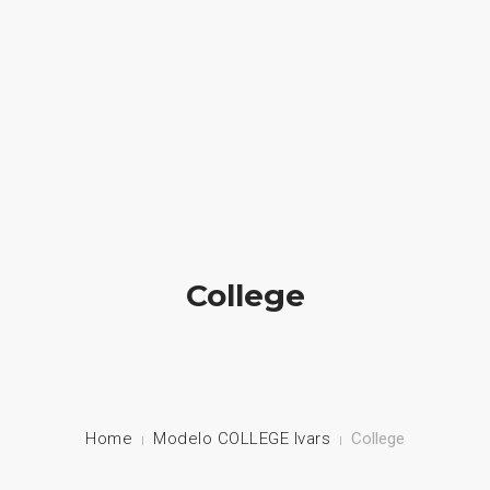
HOME
NUESTRA EMPRESA
EMPRESAS REPRESENTADAS
NUESTROS PRODUCTOS
College
NOTICIAS
CONTACTO
Home
Modelo COLLEGE Ivars
College