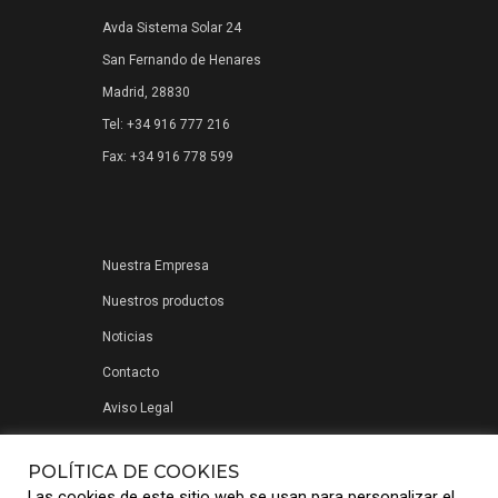
Avda Sistema Solar 24
San Fernando de Henares
Madrid, 28830
Tel: +34 916 777 216
Fax: +34 916 778 599
Nuestra Empresa
Nuestros productos
Noticias
Contacto
Aviso Legal
Política de privacidad
POLÍTICA DE COOKIES
Las cookies de este sitio web se usan para personalizar el