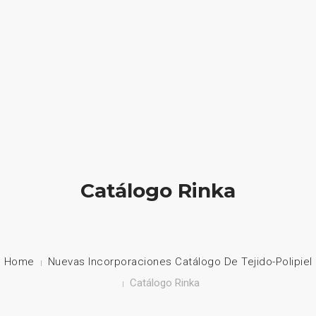
HOME
NUESTRA EMPRESA
EMPRESAS REPRESENTADAS
NUESTROS PRODUCTOS
Catálogo Rinka
NOTICIAS
CONTACTO
Home
Nuevas Incorporaciones Catálogo De Tejido-Polipiel
Catálogo Rinka