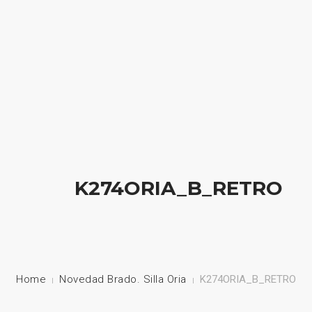
HOME
NUESTRA EMPRESA
EMPRESAS REPRESENTADAS
NUESTROS PRODUCTOS
K274ORIA_B_RETRO
NOTICIAS
CONTACTO
Home
Novedad Brado. Silla Oria
K274ORIA_B_RETRO