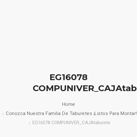
HOME
NUESTRA EMPRESA
EMPRESAS REPRESENTADAS
EG16078
NUESTROS PRODUCTOS
COMPUNIVER_CAJAtab
NOTICIAS
Home
CONTACTO
Conozca Nuestra Familia De Taburetes ¡listos Para Montar!
EG16078 COMPUNIVER_CAJAtaburete