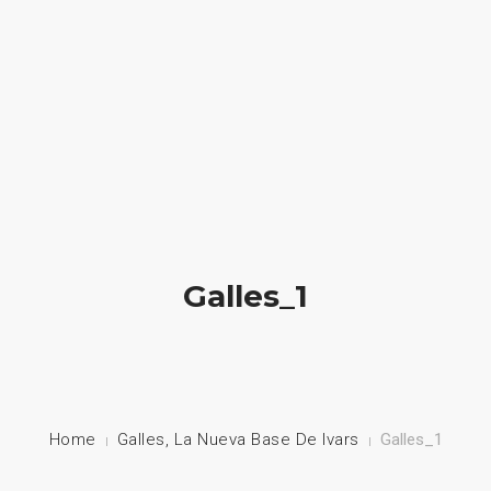
HOME
NUESTRA EMPRESA
EMPRESAS REPRESENTADAS
NUESTROS PRODUCTOS
Galles_1
NOTICIAS
CONTACTO
Home
Galles, La Nueva Base De Ivars
Galles_1