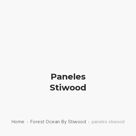
HOME
NUESTRA EMPRESA
EMPRESAS REPRESENTADAS
Paneles
NUESTROS PRODUCTOS
Stiwood
NOTICIAS
CONTACTO
Home
Forest Ocean By Stiwood
paneles stiwood