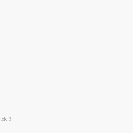
NUESTROS PRODUCTOS
NOTICIAS
CONTACTO
telo 3