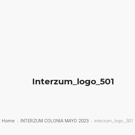
HOME
NUESTRA EMPRESA
EMPRESAS REPRESENTADAS
NUESTROS PRODUCTOS
Interzum_logo_501
NOTICIAS
CONTACTO
Home
INTERZUM COLONIA MAYO 2023
interzum_logo_501