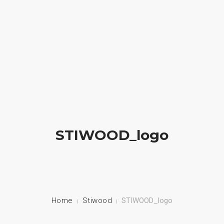
HOME
NUESTRA EMPRESA
EMPRESAS REPRESENTADAS
NUESTROS PRODUCTOS
STIWOOD_logo
NOTICIAS
CONTACTO
Home
Stiwood
STIWOOD_logo