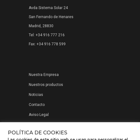
Avda Sistema Solar 24
San Fernando de Henares
Madrid, 28830
Tel: +34 916 777 216
Fax: +34 916 778 599
Nuestra Empresa
Nuestros productos
Noticias
Contacto
Aviso Legal
Política de privacidad
POLÍTICA DE COOKIES
Las cookies de este sitio web se usan para personalizar el