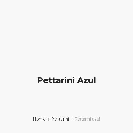
HOME
NUESTRA EMPRESA
EMPRESAS REPRESENTADAS
NUESTROS PRODUCTOS
Pettarini Azul
NOTICIAS
CONTACTO
Home
Pettarini
Pettarini azul