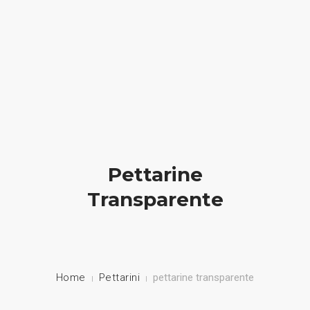
HOME
NUESTRA EMPRESA
EMPRESAS REPRESENTADAS
Pettarine
NUESTROS PRODUCTOS
Transparente
NOTICIAS
CONTACTO
Home
Pettarini
pettarine transparente