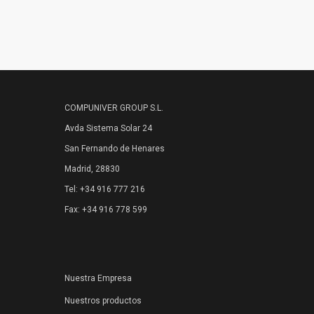
HOME
COMPUNIVER GROUP S.L.
NUESTRA EMPRESA
Avda Sistema Solar 24
San Fernando de Henares
EMPRESAS REPRESENTADAS
Madrid, 28830
NUESTROS PRODUCTOS
Tel: +34 916 777 216
Fax: +34 916 778 599
NOTICIAS
CONTACTO
Nuestra Empresa
Nuestros productos