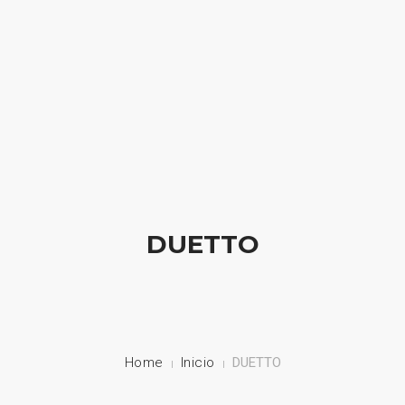
HOME
NUESTRA EMPRESA
EMPRESAS REPRESENTADAS
NUESTROS PRODUCTOS
DUETTO
NOTICIAS
CONTACTO
Home
Inicio
DUETTO