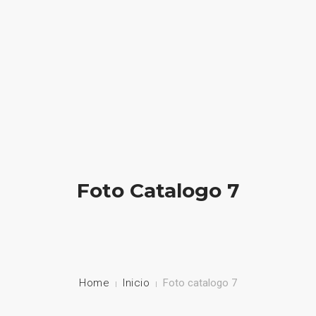
HOME
NUESTRA EMPRESA
EMPRESAS REPRESENTADAS
NUESTROS PRODUCTOS
Foto Catalogo 7
NOTICIAS
CONTACTO
Home
Inicio
Foto catalogo 7