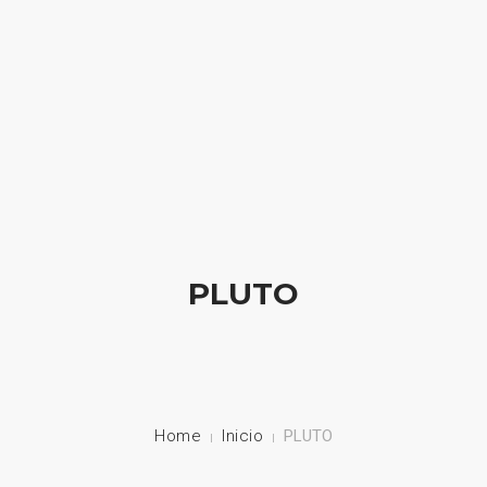
HOME
NUESTRA EMPRESA
EMPRESAS REPRESENTADAS
NUESTROS PRODUCTOS
PLUTO
NOTICIAS
CONTACTO
Home
Inicio
PLUTO