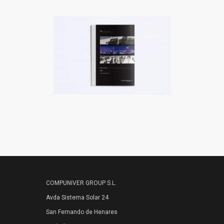
COMPUNIVER GROUP S.L.
Avda Sistema Solar 24
San Fernando de Henares