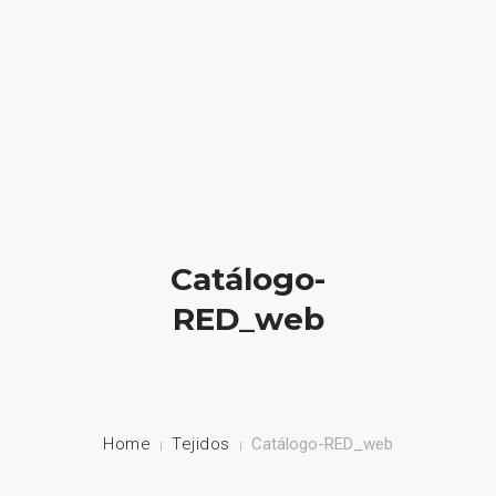
HOME
NUESTRA EMPRESA
EMPRESAS REPRESENTADAS
Catálogo-
NUESTROS PRODUCTOS
RED_web
NOTICIAS
CONTACTO
Home
Tejidos
Catálogo-RED_web