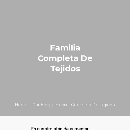
HOME
NUESTRA EMPRESA
Familia
EMPRESAS REPRESENTADAS
Completa De
NUESTROS PRODUCTOS
Tejidos
NOTICIAS
CONTACTO
Home
Our Blog
Familia Completa De Tejidos
En nuestro afán de aumentar