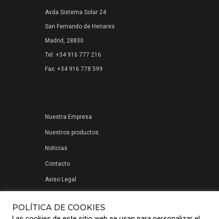
Avda Sistema Solar 24
San Fernando de Henares
Madrid, 28830
Tel: +34 916 777 216
Fax: +34 916 778 599
Nuestra Empresa
Nuestros productos
Noticias
Contacto
Aviso Legal
Política de privacidad
POLÍTICA DE COOKIES
Las cookies de este sitio web se usan para personalizar el