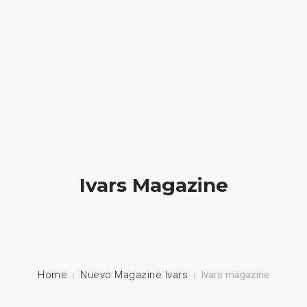
HOME
NUESTRA EMPRESA
EMPRESAS REPRESENTADAS
NUESTROS PRODUCTOS
Ivars Magazine
NOTICIAS
CONTACTO
Home
Nuevo Magazine Ivars
Ivars magazine