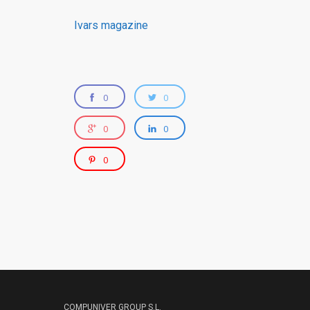
Ivars magazine
0
0
0
0
0
COMPUNIVER GROUP S.L.