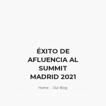
HOME
NUESTRA EMPRESA
ÉXITO DE
EMPRESAS REPRESENTADAS
AFLUENCIA AL
NUESTROS PRODUCTOS
SUMMIT
NOTICIAS
MADRID 2021
CONTACTO
Home
Our Blog
ÉXITO DE AFLUENCIA AL SUMMIT MADRID 2021