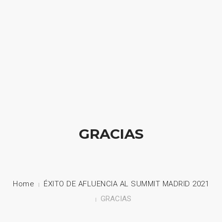
HOME
NUESTRA EMPRESA
EMPRESAS REPRESENTADAS
NUESTROS PRODUCTOS
GRACIAS
NOTICIAS
CONTACTO
Home
ÉXITO DE AFLUENCIA AL SUMMIT MADRID 2021
GRACIAS