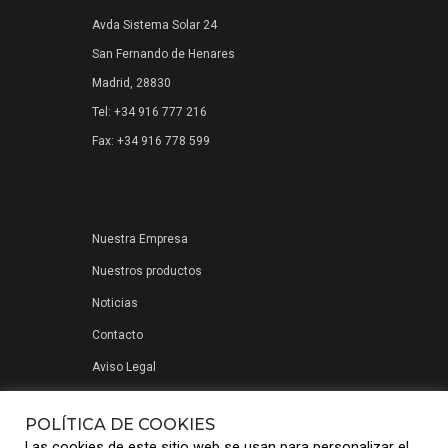
Avda Sistema Solar 24
San Fernando de Henares
Madrid, 28830
Tel: +34 916 777 216
Fax: +34 916 778 599
Nuestra Empresa
Nuestros productos
Noticias
Contacto
Aviso Legal
Política de privacidad
POLÍTICA DE COOKIES
Las cookies de este sitio web se usan para personalizar el