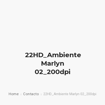
HOME
NUESTRA EMPRESA
EMPRESAS REPRESENTADAS
22HD_Ambiente
NUESTROS PRODUCTOS
Marlyn
02_200dpi
NOTICIAS
CONTACTO
Home
Contacto
22HD_Ambiente Marlyn 02_200dpi