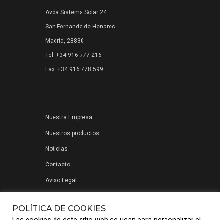
Avda Sistema Solar 24
San Fernando de Henares
Madrid, 28830
Tel: +34 916 777 216
Fax: +34 916 778 599
Nuestra Empresa
Nuestros productos
Noticias
Contacto
Aviso Legal
Política de privacidad
POLÍTICA DE COOKIES
Las cookies de este sitio web se usan para personalizar el