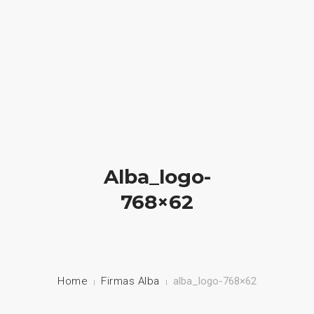
HOME
NUESTRA EMPRESA
EMPRESAS REPRESENTADAS
Alba_logo-
NUESTROS PRODUCTOS
768×62
NOTICIAS
CONTACTO
Home
Firmas Alba
alba_logo-768×62