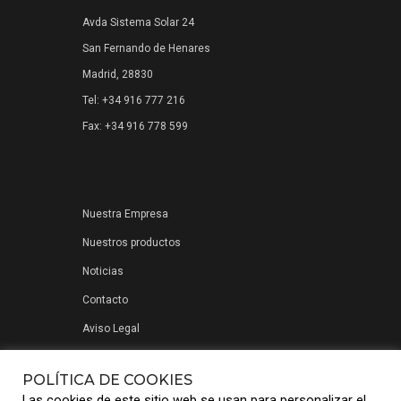
Avda Sistema Solar 24
San Fernando de Henares
Madrid, 28830
Tel: +34 916 777 216
Fax: +34 916 778 599
Nuestra Empresa
Nuestros productos
Noticias
Contacto
Aviso Legal
Política de privacidad
POLÍTICA DE COOKIES
Las cookies de este sitio web se usan para personalizar el