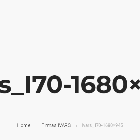
HOME
NUESTRA EMPRESA
EMPRESAS REPRESENTADAS
rs_I70-1680
Home
Firmas IVARS
Ivars_I70-1680×945