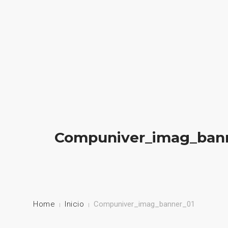
HOME
NUESTRA EMPRESA
EMPRESAS REPRESENTADAS
NUESTROS PRODUCTOS
Compuniver_imag_ban
NOTICIAS
CONTACTO
Home
Inicio
Compuniver_imag_banner_01