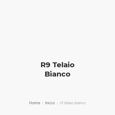
HOME
NUESTRA EMPRESA
EMPRESAS REPRESENTADAS
R9 Telaio
NUESTROS PRODUCTOS
Bianco
NOTICIAS
CONTACTO
Home
Inicio
r9 telaio bianco