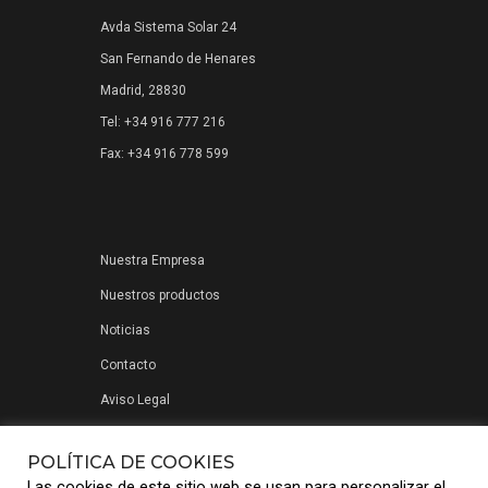
Avda Sistema Solar 24
San Fernando de Henares
Madrid, 28830
Tel: +34 916 777 216
Fax: +34 916 778 599
Nuestra Empresa
Nuestros productos
Noticias
Contacto
Aviso Legal
Política de privacidad
POLÍTICA DE COOKIES
Las cookies de este sitio web se usan para personalizar el