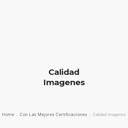
HOME
NUESTRA EMPRESA
EMPRESAS REPRESENTADAS
Calidad
NUESTROS PRODUCTOS
Imagenes
NOTICIAS
CONTACTO
Home
Con Las Mejores Certificaciones
Calidad imagenes