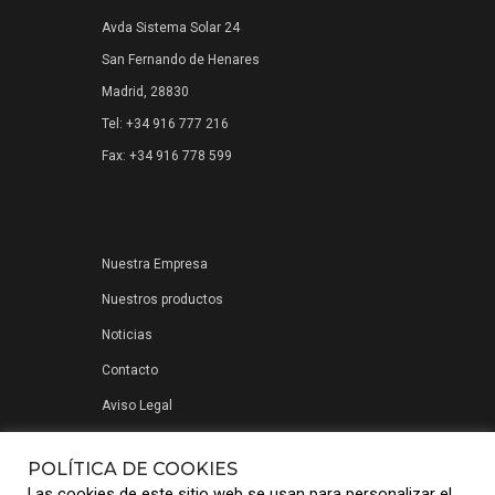
Avda Sistema Solar 24
San Fernando de Henares
Madrid, 28830
Tel: +34 916 777 216
Fax: +34 916 778 599
Nuestra Empresa
Nuestros productos
Noticias
Contacto
Aviso Legal
Política de privacidad
POLÍTICA DE COOKIES
Las cookies de este sitio web se usan para personalizar el