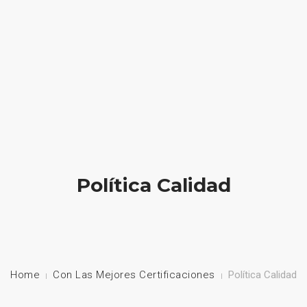
HOME
NUESTRA EMPRESA
EMPRESAS REPRESENTADAS
NUESTROS PRODUCTOS
Política Calidad
NOTICIAS
CONTACTO
Home
Con Las Mejores Certificaciones
Política Calidad