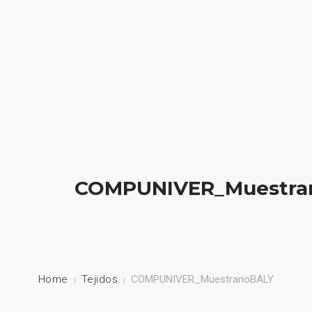
HOME
NUESTRA EMPRESA
EMPRESAS REPRESENTADAS
NUESTROS PRODUCTOS
COMPUNIVER_Muestrar
NOTICIAS
CONTACTO
Home
Tejidos
COMPUNIVER_MuestrarioBALY