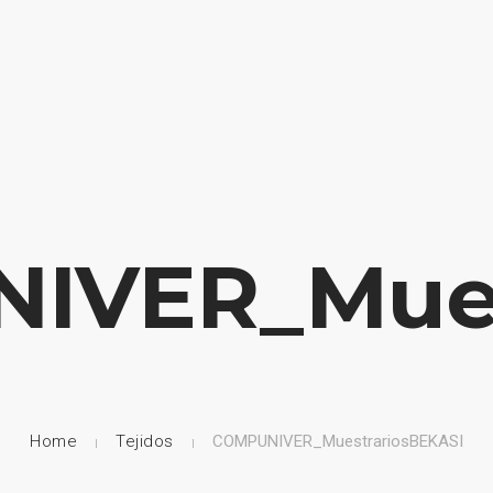
HOME
NUESTRA EMPRESA
EMPRESAS REPRESENTADAS
IVER_Mues
Home
Tejidos
COMPUNIVER_MuestrariosBEKASI