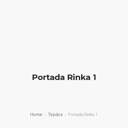
HOME
NUESTRA EMPRESA
EMPRESAS REPRESENTADAS
NUESTROS PRODUCTOS
Portada Rinka 1
NOTICIAS
CONTACTO
Home
Tejidos
Portada Rinka 1