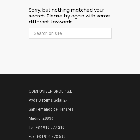
Sorry, but nothing matched your
search. Please try again with some
different keywords.
COMPUNIVER GROUP S.L.
Avda Sistema Solar 24
San Fernando de Henares
Madrid, 28830
Tel: +34 916 777 216
Fax: +34 916 778 599