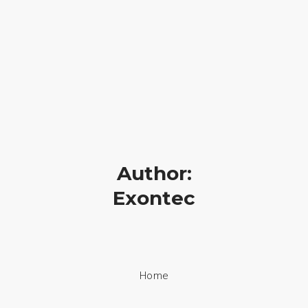
HOME
NUESTRA EMPRESA
EMPRESAS REPRESENTADAS
Author:
NUESTROS PRODUCTOS
Exontec
NOTICIAS
CONTACTO
Home