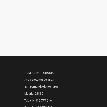
COMPUNIVER GROUP S.L.
Avda Sistema Solar 24
San Fernando de Henares
Madrid, 28830
Tel: +34 916 777 216