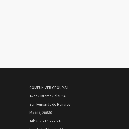
COMPUNIVER GROUP S.L.
Avda Sistema Solar 24
San Fernando de Henares
Madrid, 28830
Tel: +34 916 777 216