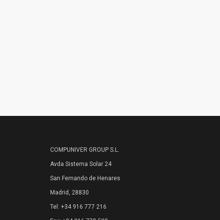
COMPUNIVER GROUP S.L.
Avda Sistema Solar 24
San Fernando de Henares
Madrid, 28830
Tel: +34 916 777 216