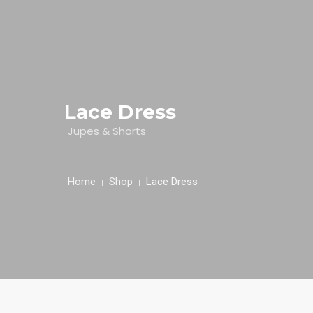
HOME
Lace Dress
NUESTRA EMPRESA
Jupes & Shorts
EMPRESAS REPRESENTADAS
Home
Shop
Lace Dress
NUESTROS PRODUCTOS
NOTICIAS
CONTACTO