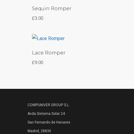
Sequin Romper
£
3.00
Lace Romper
£
9.00
COMPUNIVER GROUP S.L.
Avda Sistema Solar 24
San Fernando de Henares
Madrid, 28830