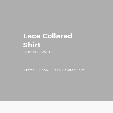
HOME
NUESTRA EMPRESA
Lace Collared
Shirt
EMPRESAS REPRESENTADAS
Jupes & Shorts
NUESTROS PRODUCTOS
NOTICIAS
Home
Shop
Lace Collared Shirt
CONTACTO