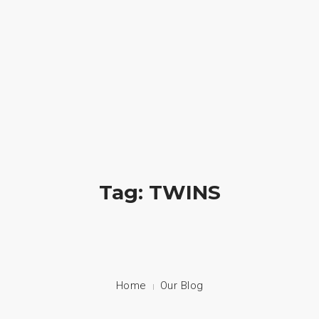
HOME
NUESTRA EMPRESA
EMPRESAS REPRESENTADAS
NUESTROS PRODUCTOS
Tag: TWINS
NOTICIAS
CONTACTO
Home
Our Blog