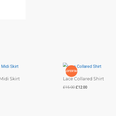
¡OFERTA!
Midi Skirt
Lace Collared Shirt
£
15.00
£
12.00