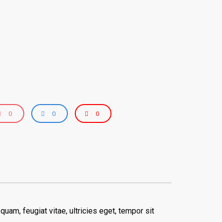
0
0
0
am, feugiat vitae, ultricies eget, tempor sit