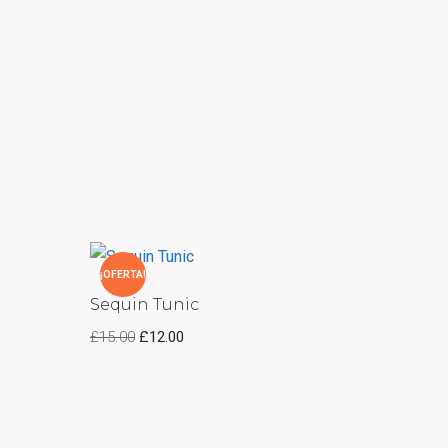
¡OFERTA!
Sequin Tunic
£
15.00
£
12.00