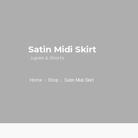
HOME
NUESTRA EMPRESA
Satin Midi Skirt
EMPRESAS REPRESENTADAS
Jupes & Shorts
NUESTROS PRODUCTOS
Home
Shop
Satin Midi Skirt
NOTICIAS
CONTACTO