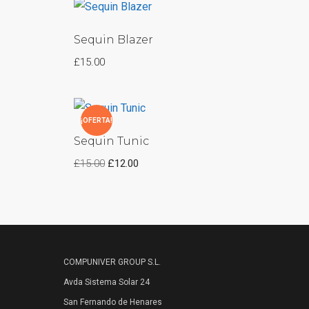
Sequin Blazer
£
15.00
¡OFERTA!
Sequin Tunic
£
15.00
£
12.00
COMPUNIVER GROUP S.L.
Avda Sistema Solar 24
San Fernando de Henares